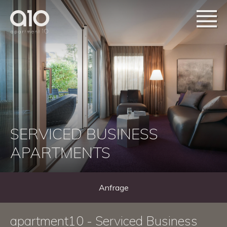
VICED BUSINESS
RTMENTS
IHR
Anfrage
apartment10 - Serviced Business