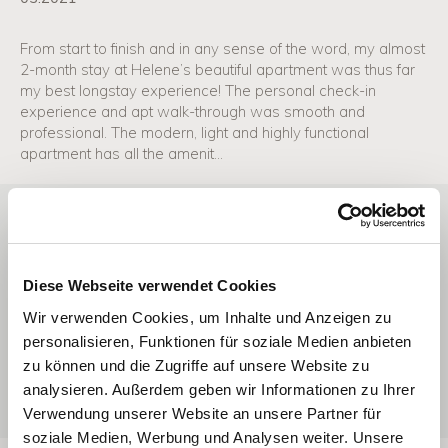
From start to finish and in any sense of the word, my almost
2-month stay at Helene’s beautiful apartment was thus far
my best longstay experience! The personal check-in
experience and apt walk-through was smooth and
professional. The modern, light and highly functional
apartment has all the amenit…
MIKE
08.2020
Diese Webseite verwendet Cookies
Vielen Dank an Helene. Nach einem Aufenthalt von fünf
Wir verwenden Cookies, um Inhalte und Anzeigen zu
Wochen ist Apartment10 zu einem zweiten Zuhause
personalisieren, Funktionen für soziale Medien anbieten
geworden. Apartment10 lässt von Lage und Ausstattung
keine Wünsche offen. Das einzige schlechte ist, dass es
zu können und die Zugriffe auf unsere Website zu
schwer fällt Apartment10 an der Thunstrasse in Muri wieder
analysieren. Außerdem geben wir Informationen zu Ihrer
verlassen zu müssen. Wenn man…
Verwendung unserer Website an unsere Partner für
soziale Medien, Werbung und Analysen weiter. Unsere