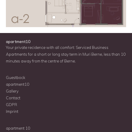
apartment10
Your private recidence with all comfort: Serviced Business
Apartments for a short or long stay term in Muri Berne, less than 10
minutes away from the centre of Berne.
Guestbock
apartment10
Gallery
Contac
t
GDPR
Imprint
apartment 10