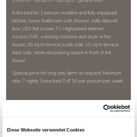
2 rooms - 54 sq m - 582 sq ft - ground floor
Extra bed for 1 person, modern and fully equipped
kitchen, luxury bathroom with shower, safe deposit
box, LED-flat screen TV, Highspeed-Internet-
Access,WiFi, washing machine and dryer in the
house, 20 sq m terrace south side, 10 sq m terrace
east side, reserved parking space in front of the
house.
Special price for long stay term on request. Minimum
stay 7 nights. Extra bed CHF 50 per person per week.
CHF 180.-
Night
Diese Webseite verwendet Cookies