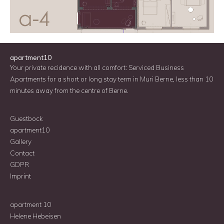
apartment10
Your private recidence with all comfort: Serviced Business
Apartments for a short or long stay term in Muri Berne, less than 10
minutes away from the centre of Berne.
Guestbock
apartment10
Gallery
Contac
t
GDPR
Imprint
apartment 10
Helene Hebeisen