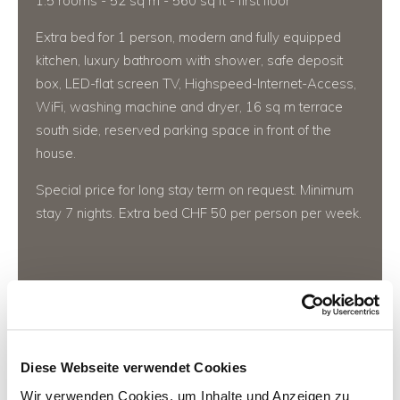
1.5 rooms - 52 sq m - 560 sq ft - first floor
Extra bed for 1 person, modern and fully equipped
kitchen, luxury bathroom with shower, safe deposit
box, LED-flat screen TV, Highspeed-Internet-Access,
WiFi, washing machine and dryer, 16 sq m terrace
south side, reserved parking space in front of the
house.
Special price for long stay term on request. Minimum
stay 7 nights. Extra bed CHF 50 per person per week.
CHF 180.-
Night
Diese Webseite verwendet Cookies
CHF 4200.-
Wir verwenden Cookies, um Inhalte und Anzeigen zu