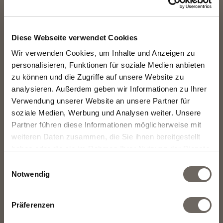
Alle Texte und Links wurden sorgfältig geprüft und werden
laufend aktualisiert.
Diese Webseite verwendet Cookies
Wir sind bemüht, richtige und vollständige Informationen auf
Wir verwenden Cookies, um Inhalte und Anzeigen zu
dieser Website bereitzustellen, übernehmen aber keinerlei
personalisieren, Funktionen für soziale Medien anbieten
Verantwortung, Garantien oder Haftung dafür, dass die
zu können und die Zugriffe auf unsere Website zu
durch diese Website bereitgestellten Informationen
analysieren. Außerdem geben wir Informationen zu Ihrer
einschliesslich jeglicher Datenbankeinträge, richtig,
Verwendung unserer Website an unsere Partner für
vollständig oder aktuell sind.
soziale Medien, Werbung und Analysen weiter. Unsere
Partner führen diese Informationen möglicherweise mit
Wir behalten uns das Recht vor, jederzeit und ohne
weiteren Daten zusammen, die Sie ihnen bereitgestellt
Vorankündigung die Informationen auf dieser Website zu
haben oder die sie im Rahmen Ihrer Nutzung der Dienste
ändern und verpflichten uns auch nicht, die enthaltenen
gesammelt haben.
Einwilligungsauswahl
Informationen zu aktualisieren. Alle Links zu externen
Notwendig
Anbietern wurden zum Zeitpunkt ihrer Aufnahme auf ihre
Richtigkeit überprüft. Dennoch haften wir nicht für Inhalt und
Präferenzen
Verfügbarkeit von Websites, die mittels Hyperlinks zu
erreichen sind. Für illegale, fehlerhafte oder unvollständige